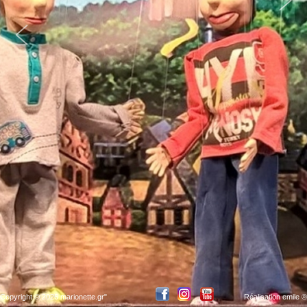
Copyright ©
2026
marionette.gr"
Réalisation emile ®