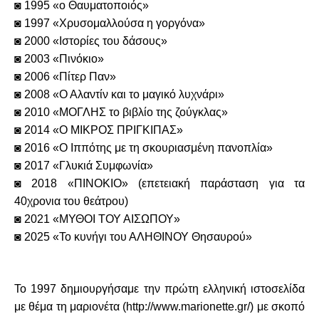
◙ 1995 «ο Θαυματοποιός»
◙ 1997 «Χρυσομαλλούσα η γοργόνα»
◙ 2000 «Ιστορίες του δάσους»
◙ 2003 «Πινόκιο»
◙ 2006 «Πίτερ Παν»
◙ 2008 «Ο Αλαντίν και το μαγικό λυχνάρι»
◙ 2010 «ΜΟΓΛΗΣ το βιβλίο της ζούγκλας»
◙ 2014 «Ο ΜΙΚΡΟΣ ΠΡΙΓΚΙΠΑΣ»
◙ 2016 «Ο Ιππότης με τη σκουριασμένη πανοπλία»
◙ 2017 «Γλυκιά Συμφωνία»
◙ 2018 «ΠΙΝΟΚΙΟ» (επετειακή παράσταση για τα
40χρονια του θεάτρου)
◙ 2021 «ΜΥΘΟΙ ΤΟΥ ΑΙΣΩΠΟΥ»
◙ 2025 «Το κυνήγι του ΑΛΗΘΙΝΟΥ Θησαυρού»
Το 1997 δημιουργήσαμε την πρώτη ελληνική ιστοσελίδα
με θέμα τη μαριονέτα (
http://www.marionette.gr/
) με σκοπό