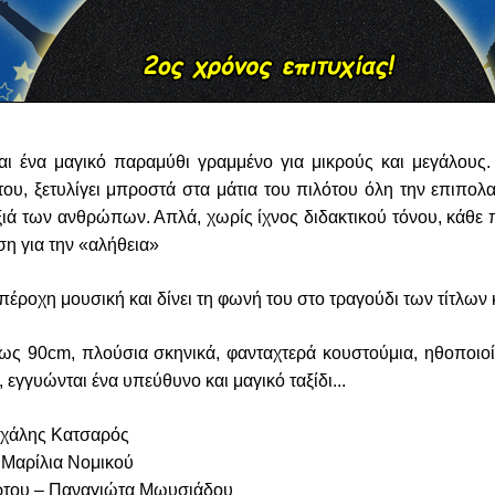
ναι ένα μαγικό παραμύθι γραμμένο για μικρούς και μεγάλους.
ου, ξετυλίγει μπροστά στα μάτια του πιλότου όλη την επιπολαι
αξιά των ανθρώπων. Απλά, χωρίς ίχνος διδακτικού τόνου, κάθε 
η για την «αλήθεια»
ροχη μουσική και δίνει τη φωνή του στο τραγούδι των τίτλων κ
εως 90cm, πλούσια σκηνικά, φανταχτερά κουστούμια, ηθοποιοί
εγγυώνται ένα υπεύθυνο και μαγικό ταξίδι...
ιχάλης Κατσαρός
Μαρίλια Νομικού
έρτου – Παναγιώτα Μωυσιάδου