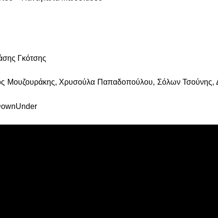
άσης Γκότσης
ς Μουζουράκης, Χρυσούλα Παπαδοπούλου, Σόλων Τσούνης, Δι
 DownUnder