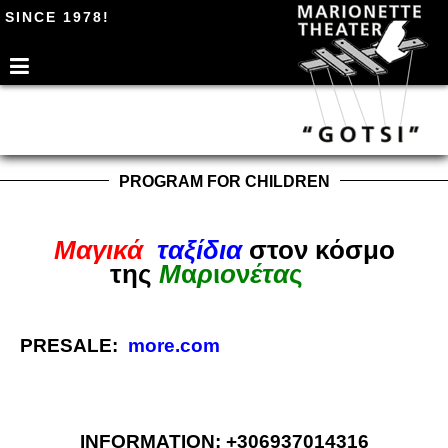
SINCE 1978!
PROGRAM FOR CHILDREN
Μαγικά
ταξίδια
στον κόσμο
της
Μ
α
ρ
ι
ο
ν
έτα
ς
PRESALE:
more.com
INFORMATION: +306937014316